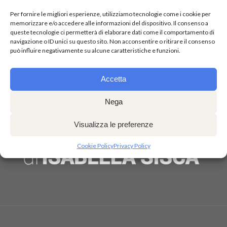
3 lezioni alla settimana di 1 ora e 30’ ciascuna
Per fornire le migliori esperienze, utilizziamo tecnologie come i cookie per
-8° Corso
memorizzare e/o accedere alle informazioni del dispositivo. Il consenso a
queste tecnologie ci permetterà di elaborare dati come il comportamento di
3 lezioni alla settimana di 1 ora e 30’ ciascuna
navigazione o ID unici su questo sito. Non acconsentire o ritirare il consenso
può influire negativamente su alcune caratteristiche e funzioni.
Accetta
Nega
Visualizza le preferenze
Cookie Policy
Privacy Policy