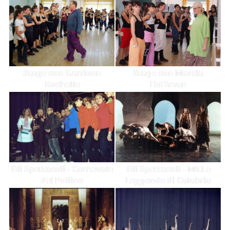
Stage con Garrison
Stage con Marcia
Rochelle
Hoffman
Gli Spettacoli - Carnevale
Gli Spettacoli - Miti e
del Pollino
Leggende di Calabria