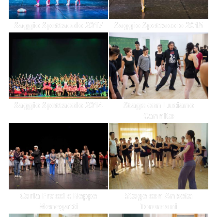
Saggio Spettacolo 2017
Saggio Spettacolo 2015
Saggio Spettacolo 2014
Stage con Luciano
Cannito
Carla Fracci e Beppe
Stage con Anbeta
Menegatti
Toromani