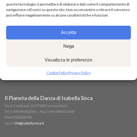
queste tecnologie ci permetterà di elaborare dati come il comportamento di
navigazione o ID unici su questo sito. Non acconsentire o ritirare il consenso
può influire negativamente su alcune caratteristiche e funzioni.
Accetta
Nega
Visualizza le preferenze
Cookie Policy
Privacy Policy
Il Pianeta della Danza di Isabella Sisca
Via U. Cavalcanti, 3/5 87100 Cosenza (Italy)
Tel (+39)0984 825081 – Fax (+39)-0984 821918
P.IVA 03508220781
email:
info@isabellasisca.it