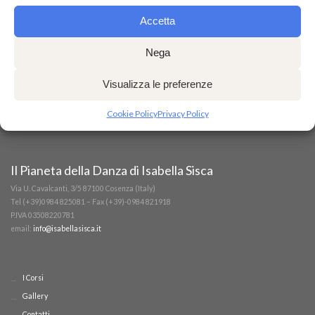
Accetta
Nega
Visualizza le preferenze
Cookie Policy
Privacy Policy
Il Pianeta della Danza di Isabella Sisca
Via U. Cavalcanti, 3/5 87100 Cosenza (Italy)
Tel (+39)0984 825081 – Fax (+39)-0984 821918
P.IVA 03508220781
email:
info@isabellasisca.it
I Corsi
Gallery
Contatti