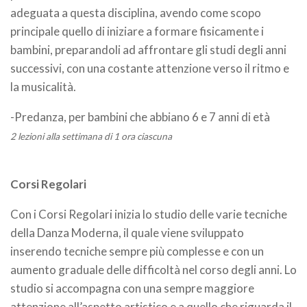
adeguata a questa disciplina, avendo come scopo
principale quello di iniziare a formare fisicamente i
bambini, preparandoli ad affrontare gli studi degli anni
successivi, con una costante attenzione verso il ritmo e
la musicalità.
-Predanza, per bambini che abbiano 6 e 7 anni di età
2 lezioni alla settimana di 1 ora ciascuna
Corsi Regolari
Con i Corsi Regolari inizia lo studio delle varie tecniche
della Danza Moderna, il quale viene sviluppato
inserendo tecniche sempre più complesse e con un
aumento graduale delle difficoltà nel corso degli anni. Lo
studio si accompagna con una sempre maggiore
attenzione all’aspetto artistico e a quello che riguarda il