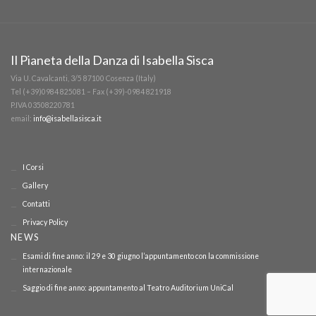
Il Pianeta della Danza di Isabella Sisca
Via U. Cavalcanti, 3/5 87100 Cosenza (Italy)
Tel (+39)0984 825081 – Fax (+39)-0984 821918
P.IVA 03508220781
email:
info@isabellasisca.it
I Corsi
Gallery
Contatti
Privacy Policy
NEWS
Esami di fine anno: il 29 e 30 giugno l’appuntamento con la commissione
internazionale
Saggio di fine anno: appuntamento al Teatro Auditorium UniCal