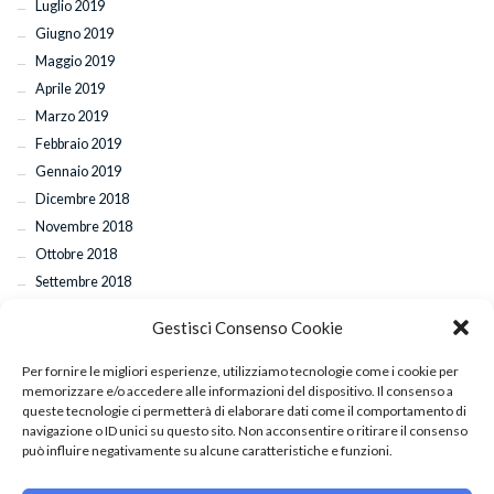
Luglio 2019
Giugno 2019
Maggio 2019
Aprile 2019
Marzo 2019
Febbraio 2019
Gennaio 2019
Dicembre 2018
Novembre 2018
Ottobre 2018
Settembre 2018
Agosto 2018
Gestisci Consenso Cookie
Luglio 2018
Per fornire le migliori esperienze, utilizziamo tecnologie come i cookie per
memorizzare e/o accedere alle informazioni del dispositivo. Il consenso a
queste tecnologie ci permetterà di elaborare dati come il comportamento di
ARTICOLI RECENTI
navigazione o ID unici su questo sito. Non acconsentire o ritirare il consenso
può influire negativamente su alcune caratteristiche e funzioni.
Esami di fine anno: il 29 e 30 giugno l’appuntamento con la commissione