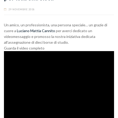
29 NOVEMBRE 2018
Un amico, un professionista, una persona speciale… un grazie di
cuore a
Luciano Mattia Cannito
per averci dedicato un
videomessaggio e promosso la nostra iniziativa dedicata
all’assegnazione di dieci borse di studio.
Guarda il video completo