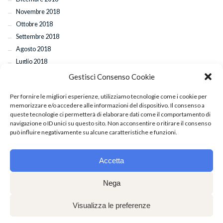
Novembre 2018
Ottobre 2018
Settembre 2018
Agosto 2018
Luglio 2018
Gestisci Consenso Cookie
Per fornire le migliori esperienze, utilizziamo tecnologie come i cookie per
ARTICOLI RECENTI
memorizzare e/o accedere alle informazioni del dispositivo. Il consenso a
queste tecnologie ci permetterà di elaborare dati come il comportamento di
navigazione o ID unici su questo sito. Non acconsentire o ritirare il consenso
Esami di fine anno: il 29 e 30 giugno l’appuntamento con la commissione
può influire negativamente su alcune caratteristiche e funzioni.
internazionale
Saggio di fine anno: appuntamento al Teatro Auditorium UniCal
Accetta
Chiusura per le Festività Pasquali
Successo a Torino per “Sette Spose per Sette Fratelli”: applausi anche per
Nega
Mattia De Gaetano
Classi coreografiche di Hip Hop con il maestro Giuseppe Pastore
Visualizza le preferenze