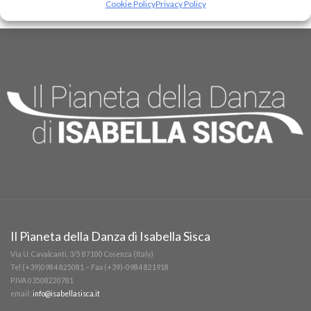
Cookie Policy
Privacy Policy
Il Pianeta della Danza di Isabella Sisca
Via U. Cavalcanti, 3/5 87100 Cosenza (Italy)
Tel (+39)0984 825081 – Fax (+39)-0984 821918
P.IVA 03508220781
email:
info@isabellasisca.it