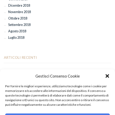
Dicembre 2018
Novembre 2018
Ottobre 2018
Settembre 2018
Agosto 2018
Luglio 2018
ARTICOLI RECENTI
Esami di fine anno: il 29 e 30 giugno l’appuntamento con la commissione
Gestisci Consenso Cookie
internazionale
Saggio di fine anno: appuntamento al Teatro Auditorium UniCal
Per fornire le migliori esperienze, utilizziamo tecnologie come i cookie per
Chiusura per le Festività Pasquali
memorizzare e/o accedere alle informazioni del dispositivo. Il consenso a
queste tecnologie ci permetterà di elaborare dati come il comportamento di
Successo a Torino per “Sette Spose per Sette Fratelli”: applausi anche per
navigazione o ID unici su questo sito. Non acconsentire o ritirare il consenso
Mattia De Gaetano
può influire negativamente su alcune caratteristiche e funzioni.
Classi coreografiche di Hip Hop con il maestro Giuseppe Pastore