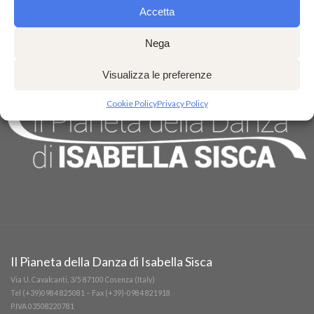
Accetta
Nega
Visualizza le preferenze
Cookie Policy
Privacy Policy
Il Pianeta della Danza di Isabella Sisca
Via U. Cavalcanti, 3/5 87100 Cosenza (Italy)
Tel (+39)0984 825081 – Fax (+39)-0984 821918
P.IVA 03508220781