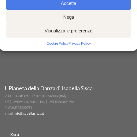
Accetta
Nega
Visualizza le preferenze
Cookie Policy
Privacy Policy
Il Pianeta della Danza di Isabella Sisca
Via U. Cavalcanti, 3/5 87100 Cosenza (Italy)
Tel (+39)0984 825081 – Fax (+39)-0984 821918
P.IVA 03508220781
email:
info@isabellasisca.it
I Corsi