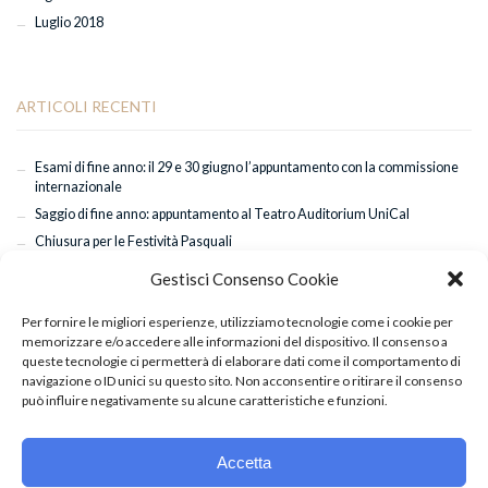
Luglio 2018
ARTICOLI RECENTI
Esami di fine anno: il 29 e 30 giugno l’appuntamento con la commissione
internazionale
Saggio di fine anno: appuntamento al Teatro Auditorium UniCal
Chiusura per le Festività Pasquali
Successo a Torino per “Sette Spose per Sette Fratelli”: applausi anche per
Gestisci Consenso Cookie
Mattia De Gaetano
Classi coreografiche di Hip Hop con il maestro Giuseppe Pastore
Per fornire le migliori esperienze, utilizziamo tecnologie come i cookie per
memorizzare e/o accedere alle informazioni del dispositivo. Il consenso a
queste tecnologie ci permetterà di elaborare dati come il comportamento di
navigazione o ID unici su questo sito. Non acconsentire o ritirare il consenso
può influire negativamente su alcune caratteristiche e funzioni.
Accetta