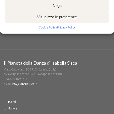
Nega
Visualizza le preferenze
Cookie Policy
Privacy Policy
Il Pianeta della Danza di Isabella Sisca
Via U. Cavalcanti, 3/5 87100 Cosenza (Italy)
Tel (+39)0984 825081 – Fax (+39)-0984 821918
P.IVA 03508220781
email:
info@isabellasisca.it
I Corsi
Gallery