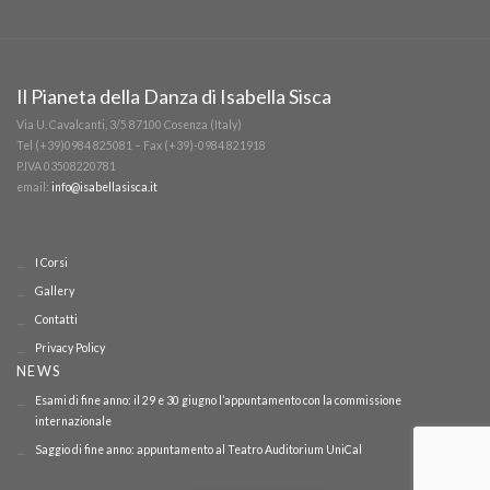
Il Pianeta della Danza di Isabella Sisca
Via U. Cavalcanti, 3/5 87100 Cosenza (Italy)
Tel (+39)0984 825081 – Fax (+39)-0984 821918
P.IVA 03508220781
email:
info@isabellasisca.it
I Corsi
Gallery
Contatti
Privacy Policy
NEWS
Esami di fine anno: il 29 e 30 giugno l’appuntamento con la commissione
internazionale
Saggio di fine anno: appuntamento al Teatro Auditorium UniCal