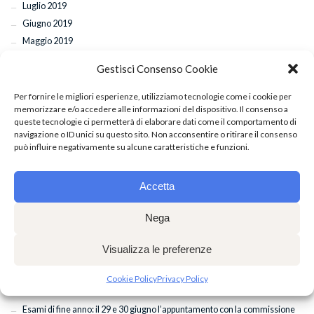
Luglio 2019
Giugno 2019
Maggio 2019
Aprile 2019
Gestisci Consenso Cookie
Marzo 2019
Febbraio 2019
Per fornire le migliori esperienze, utilizziamo tecnologie come i cookie per
memorizzare e/o accedere alle informazioni del dispositivo. Il consenso a
Gennaio 2019
queste tecnologie ci permetterà di elaborare dati come il comportamento di
Dicembre 2018
navigazione o ID unici su questo sito. Non acconsentire o ritirare il consenso
Novembre 2018
può influire negativamente su alcune caratteristiche e funzioni.
Ottobre 2018
Settembre 2018
Accetta
Agosto 2018
Luglio 2018
Nega
Visualizza le preferenze
ARTICOLI RECENTI
Cookie Policy
Privacy Policy
Esami di fine anno: il 29 e 30 giugno l’appuntamento con la commissione