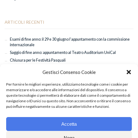
ARTICOLI RECENTI
Esami di fine anno: il 29 e 30 giugno l’appuntamento con la commissione
internazionale
Saggio di fine anno: appuntamento al Teatro Auditorium UniCal
Chiusura per le Festività Pasquali
Successo a Torino per “Sette Spose per Sette Fratelli”: applausi anche per
Gestisci Consenso Cookie
Mattia De Gaetano
Classi coreografiche di Hip Hop con il maestro Giuseppe Pastore
Per fornire le migliori esperienze, utilizziamo tecnologie come i cookie per
memorizzare e/o accedere alle informazioni del dispositivo. Il consenso a
queste tecnologie ci permetterà di elaborare dati come il comportamento di
navigazione o ID unici su questo sito. Non acconsentire o ritirare il consenso
può influire negativamente su alcune caratteristiche e funzioni.
Accetta
Nega