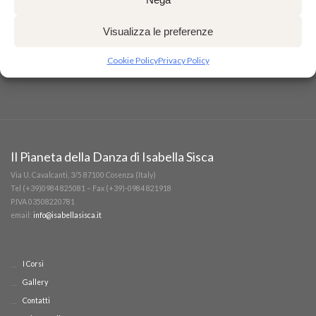
Visualizza le preferenze
Cookie Policy
Privacy Policy
Il Pianeta della Danza di Isabella Sisca
Via U. Cavalcanti, 3/5 87100 Cosenza (Italy)
Tel (+39)0984 825081 – Fax (+39)-0984 821918
P.IVA 03508220781
email:
info@isabellasisca.it
I Corsi
Gallery
Contatti