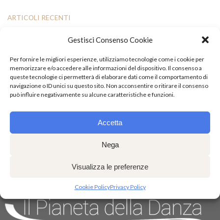
ARTICOLI RECENTI
Gestisci Consenso Cookie
Esami di fine anno: il 29 e 30 giugno l’appuntamento con la commissione
internazionale
Per fornire le migliori esperienze, utilizziamo tecnologie come i cookie per
Saggio di fine anno: appuntamento al Teatro Auditorium UniCal
memorizzare e/o accedere alle informazioni del dispositivo. Il consenso a
queste tecnologie ci permetterà di elaborare dati come il comportamento di
Chiusura per le Festività Pasquali
navigazione o ID unici su questo sito. Non acconsentire o ritirare il consenso
Successo a Torino per “Sette Spose per Sette Fratelli”: applausi anche per
può influire negativamente su alcune caratteristiche e funzioni.
Mattia De Gaetano
Classi coreografiche di Hip Hop con il maestro Giuseppe Pastore
Accetta
Nega
Visualizza le preferenze
Cookie Policy
Privacy Policy