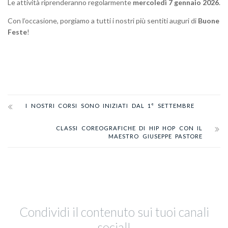
Le attività riprenderanno regolarmente
mercoledì 7 gennaio 2026
.
Con l’occasione, porgiamo a tutti i nostri più sentiti auguri di
Buone
Feste
!
I NOSTRI CORSI SONO INIZIATI DAL 1° SETTEMBRE
CLASSI COREOGRAFICHE DI HIP HOP CON IL
MAESTRO GIUSEPPE PASTORE
Condividi il contenuto sui tuoi canali
social!