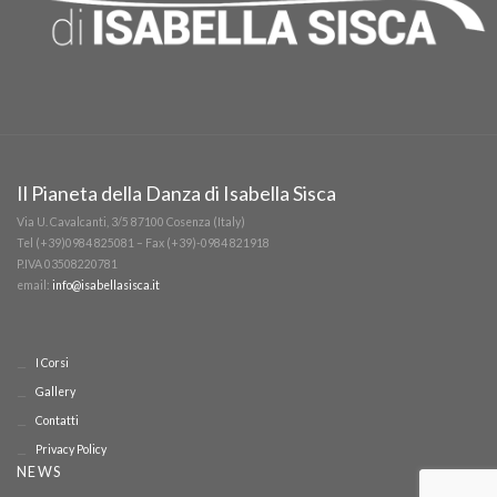
Il Pianeta della Danza di Isabella Sisca
Via U. Cavalcanti, 3/5 87100 Cosenza (Italy)
Tel (+39)0984 825081 – Fax (+39)-0984 821918
P.IVA 03508220781
email:
info@isabellasisca.it
I Corsi
Gallery
Contatti
Privacy Policy
NEWS