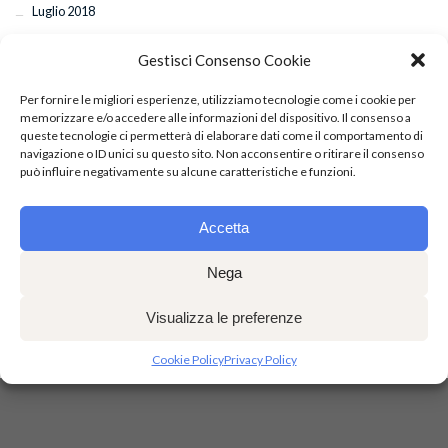
Luglio 2018
Gestisci Consenso Cookie
ARTICOLI RECENTI
Per fornire le migliori esperienze, utilizziamo tecnologie come i cookie per
memorizzare e/o accedere alle informazioni del dispositivo. Il consenso a
queste tecnologie ci permetterà di elaborare dati come il comportamento di
Esami di fine anno: il 29 e 30 giugno l’appuntamento con la commissione
navigazione o ID unici su questo sito. Non acconsentire o ritirare il consenso
internazionale
può influire negativamente su alcune caratteristiche e funzioni.
Saggio di fine anno: appuntamento al Teatro Auditorium UniCal
Chiusura per le Festività Pasquali
Accetta
Successo a Torino per “Sette Spose per Sette Fratelli”: applausi anche per
Mattia De Gaetano
Nega
Classi coreografiche di Hip Hop con il maestro Giuseppe Pastore
Visualizza le preferenze
Cookie Policy
Privacy Policy