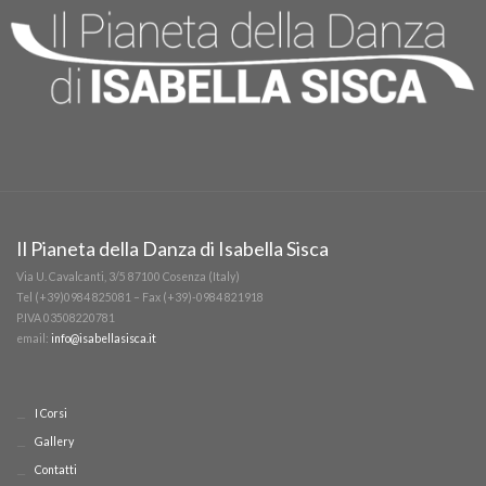
Il Pianeta della Danza di Isabella Sisca
Via U. Cavalcanti, 3/5 87100 Cosenza (Italy)
Tel (+39)0984 825081 – Fax (+39)-0984 821918
P.IVA 03508220781
email:
info@isabellasisca.it
I Corsi
Gallery
Contatti